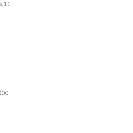
e 11
000